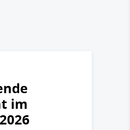
rende
t im
2026