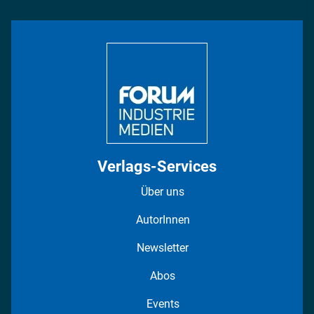
Rüstung
INDUSTRIEMAGAZIN TV: Alle Folgen
Bildung
DISPO Videos
Regionen
Fotostrecken
Verlags-Services
Über uns
AutorInnen
Newsletter
Abos
Events