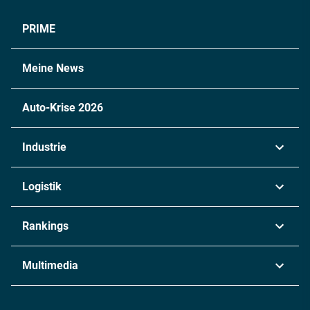
PRIME
Meine News
Auto-Krise 2026
Industrie
Automobil
Logistik
Maschinenbau
Transport & Spedition
Rankings
Chemie
Lieferketten
Industrie & Produktion
Metall
Multimedia
Logistik & Transport
Energie
Podcasts
Management & Leadership