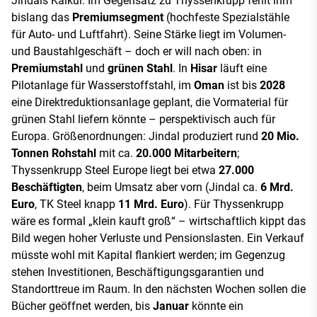
Jindals Kalkül: Im Gegensatz zu Thyssenkrupp fehlt ihm
bislang das
Premiumsegment
(hochfeste Spezialstähle
für Auto- und Luftfahrt). Seine Stärke liegt im Volumen-
und Baustahlgeschäft – doch er will nach oben: in
Premiumstahl
und
grünen Stahl
. In
Hisar
läuft eine
Pilotanlage für Wasserstoffstahl, im
Oman
ist bis
2028
eine Direktreduktionsanlage geplant, die Vormaterial für
grünen Stahl liefern könnte – perspektivisch auch für
Europa. Größenordnungen: Jindal produziert rund
20 Mio.
Tonnen Rohstahl
mit ca.
20.000 Mitarbeitern
;
Thyssenkrupp Steel Europe liegt bei etwa
27.000
Beschäftigten
, beim Umsatz aber vorn (Jindal ca.
6 Mrd.
Euro
, TK Steel knapp
11 Mrd. Euro
). Für Thyssenkrupp
wäre es formal „klein kauft groß“ – wirtschaftlich kippt das
Bild wegen hoher Verluste und Pensionslasten. Ein Verkauf
müsste wohl mit Kapital flankiert werden; im Gegenzug
stehen Investitionen, Beschäftigungsgarantien und
Standorttreue im Raum. In den nächsten Wochen sollen die
Bücher geöffnet werden, bis
Januar
könnte ein