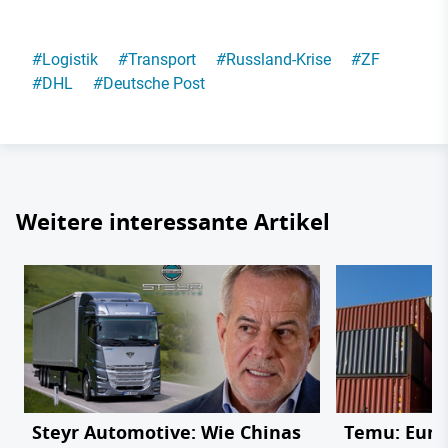
#
Logistik
#
Transport
#
Russland-Krise
#
ZF
#
DHL
#
Deutsche Post
Weitere interessante Artikel
Steyr Automotive: Wie Chinas
Temu: Europ