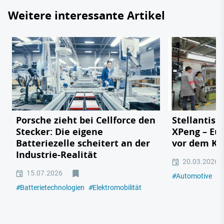
Weitere interessante Artikel
Porsche zieht bei Cellforce den
Stellantis s
Stecker: Die eigene
XPeng – Eu
Batteriezelle scheitert an der
vor dem Kon
Industrie-Realität
20.03.2026
15.07.2026
#
Automotive
#
P
#
Batterietechnologien
#
Elektromobilität