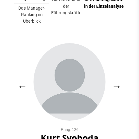
der
in der Einzelanalyse
Das Manager-
Führungskräfte
Ranking im
Überblick
←
→
Rang: 126
Kurt Svoboda