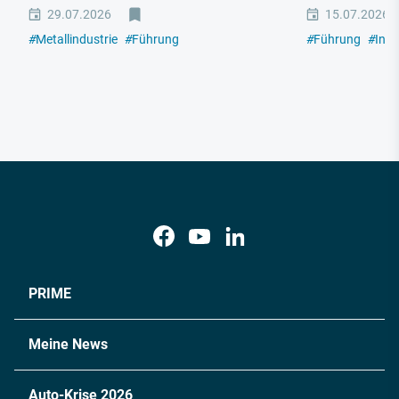
29.07.2026
15.07.2026
#
Metallindustrie
#
Führung
#
Führung
#
Indu
PRIME
Meine News
Auto-Krise 2026