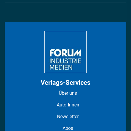
Logistik & Transport
Energie
Podcasts
Management & Leadership
Rüstung
INDUSTRIEMAGAZIN TV: Alle Folgen
Bildung
DISPO Videos
Regionen
Fotostrecken
Verlags-Services
Über uns
AutorInnen
Newsletter
Abos