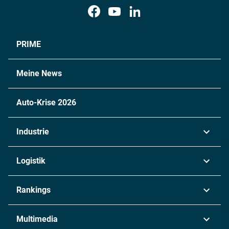
PRIME
Meine News
Auto-Krise 2026
Industrie
Automobil
Logistik
Maschinenbau
Transport & Spedition
Rankings
Chemie
Lieferketten
Industrie & Produktion
Metall
Multimedia