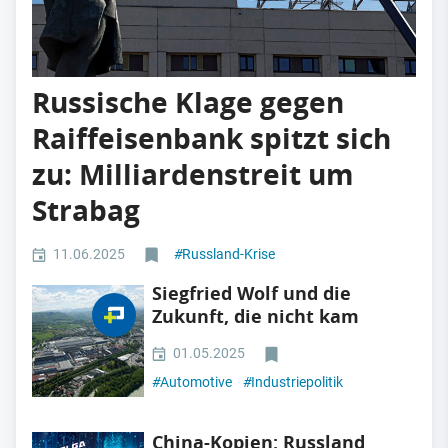
Russische Klage gegen
Raiffeisenbank spitzt sich
zu: Milliardenstreit um
Strabag
11.06.2025
#
Russland-Krise
Siegfried Wolf und die
Zukunft, die nicht kam
01.05.2025
#
Automotive
#
Industriepolitik
China-Kopien: Russland