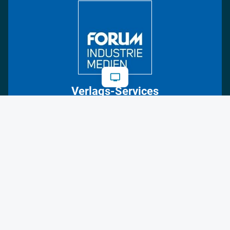
Regionen
Fotostrecken
Verlags-Services
Über uns
AutorInnen
Newsletter
Abos
Events
Mediadaten