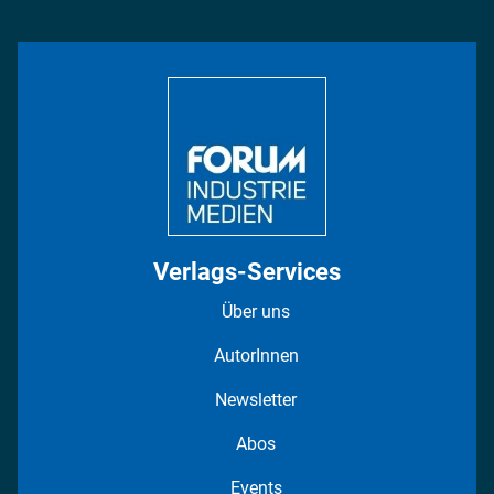
Management & Leadership
Rüstung
INDUSTRIEMAGAZIN TV: Alle Folgen
Bildung
DISPO Videos
Regionen
Fotostrecken
Verlags-Services
Über uns
AutorInnen
Newsletter
Abos
Events