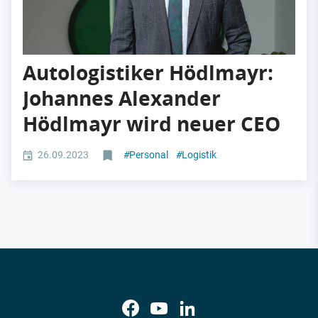
Autologistiker Hödlmayr:
Johannes Alexander
Hödlmayr wird neuer CEO
26.09.2023
#
Personal
#
Logistik