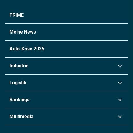
PRIME
Meine News
Auto-Krise 2026
Industrie
Automobil
Logistik
Maschinenbau
Transport & Spedition
Rankings
Chemie
Lieferketten
Industrie & Produktion
Metall
Multimedia
Logistik & Transport
Energie
Podcasts