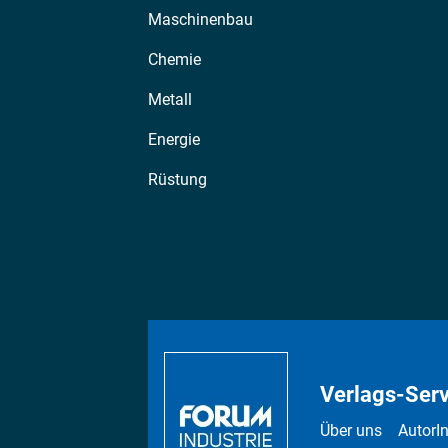
Maschinenbau
Chemie
Metall
Energie
Rüstung
Verlags-Serv
Über uns
AutorI