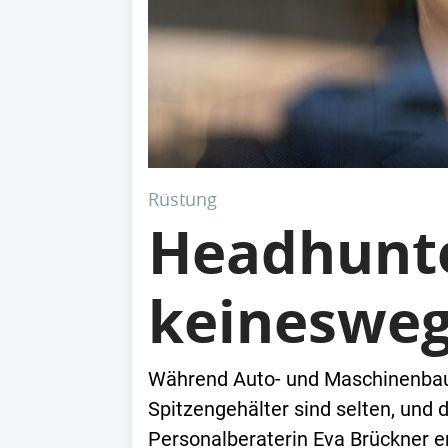
Rüstung
Headhunte
keineswegs
Während Auto- und Maschinenbau P
Spitzengehälter sind selten, und 
Personalberaterin Eva Brückner er