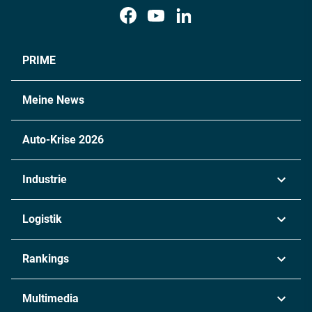
PRIME
Meine News
Auto-Krise 2026
Industrie
Automobil
Logistik
Maschinenbau
Transport & Spedition
Rankings
Chemie
Lieferketten
Industrie & Produktion
Metall
Multimedia