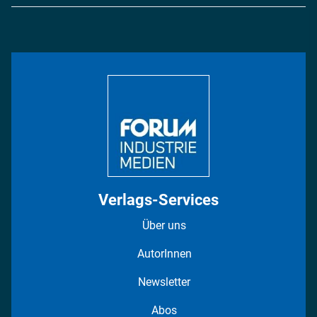
Logistik & Transport
Energie
Podcasts
Management & Leadership
Rüstung
INDUSTRIEMAGAZIN TV: Alle Folgen
Bildung
DISPO Videos
Regionen
Fotostrecken
Verlags-Services
Über uns
AutorInnen
Newsletter
Abos