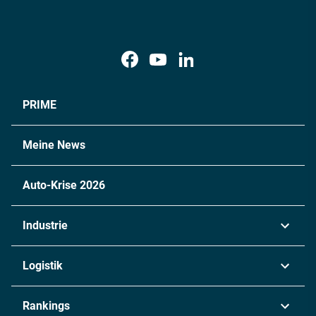
PRIME
Meine News
Auto-Krise 2026
Industrie
Automobil
Logistik
Maschinenbau
Transport & Spedition
Rankings
Chemie