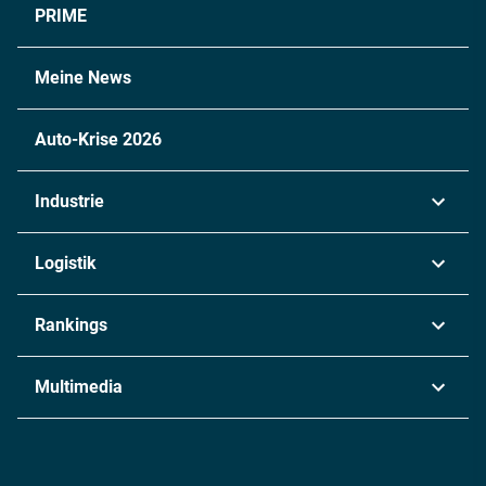
PRIME
Meine News
Auto-Krise 2026
Industrie
Automobil
Logistik
Maschinenbau
Transport & Spedition
Rankings
Chemie
Lieferketten
Industrie & Produktion
Metall
Multimedia
Logistik & Transport
Energie
Podcasts
Management & Leadership
Rüstung
INDUSTRIEMAGAZIN TV: Alle Folgen