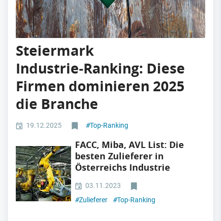
Steiermark
Industrie‑Ranking: Diese
Firmen dominieren 2025
die Branche
19.12.2025
#
Top-Ranking
FACC, Miba, AVL List: Die
besten Zulieferer in
Österreichs Industrie
03.11.2023
#
Zulieferer
#
Top-Ranking