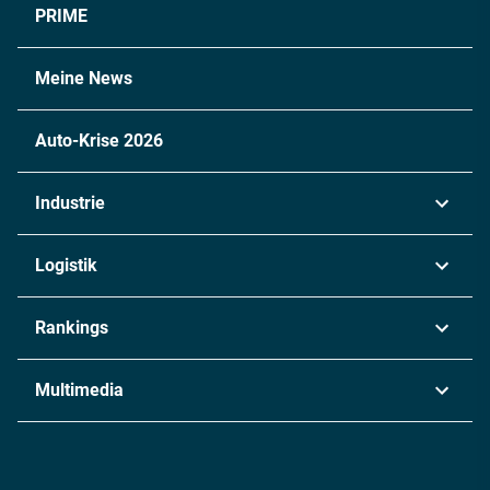
PRIME
Meine News
Auto-Krise 2026
Industrie
Automobil
Logistik
Maschinenbau
Transport & Spedition
Rankings
Chemie
Lieferketten
Industrie & Produktion
Metall
Multimedia
Logistik & Transport
Energie
Podcasts
Management & Leadership
Rüstung
INDUSTRIEMAGAZIN TV: Alle Folgen