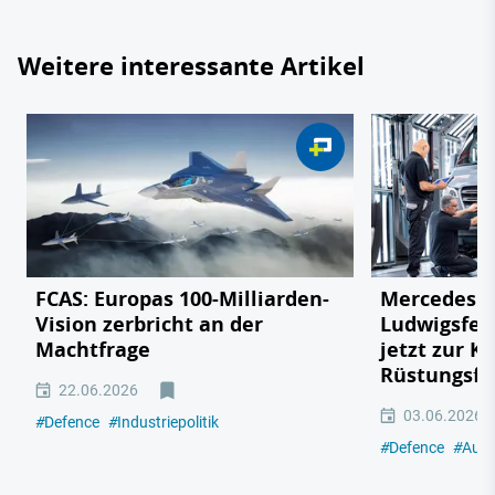
Weitere interessante Artikel
FCAS: Europas 100-Milliarden-
Mercedes v
Vision zerbricht an der
Ludwigsfel
Machtfrage
jetzt zur K
Rüstungsfa
22.06.2026
03.06.2026
#
Defence
#
Industriepolitik
#
Defence
#
Auto