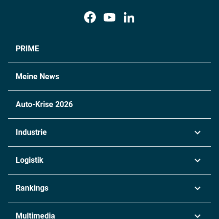
PRIME
Meine News
Auto-Krise 2026
Industrie
Automobil
Logistik
Maschinenbau
Transport & Spedition
Rankings
Chemie
Lieferketten
Industrie & Produktion
Metall
Multimedia