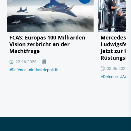
FCAS: Europas 100-Milliarden-
Mercedes v
Vision zerbricht an der
Ludwigsfel
Machtfrage
jetzt zur K
Rüstungsfa
22.06.2026
03.06.2026
#
Defence
#
Industriepolitik
#
Defence
#
Auto