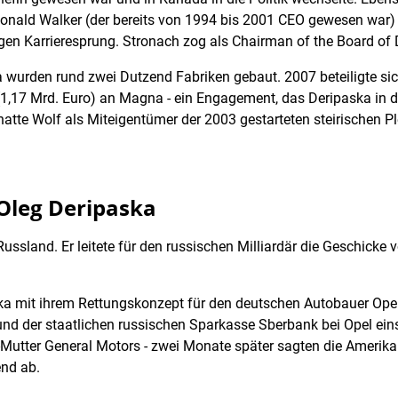
onald Walker (der bereits von 1994 bis 2001 CEO gewesen war) u
gen Karrieresprung. Stronach zog als Chairman of the Board of D
na wurden rund zwei Dutzend Fabriken gebaut. 2007 beteiligte si
(1,17 Mrd. Euro) an Magna - ein Engagement, das Deripaska in d
tte Wolf als Miteigentümer der 2003 gestarteten steirischen Pleit
 Oleg Deripaska
ssland. Er leitete für den russischen Milliardär die Geschicke
ska mit ihrem Rettungskonzept für den deutschen Autobauer 
nd der staatlichen russischen Sparkasse Sberbank bei Opel ei
-Mutter General Motors - zwei Monate später sagten die Amerika
end ab.