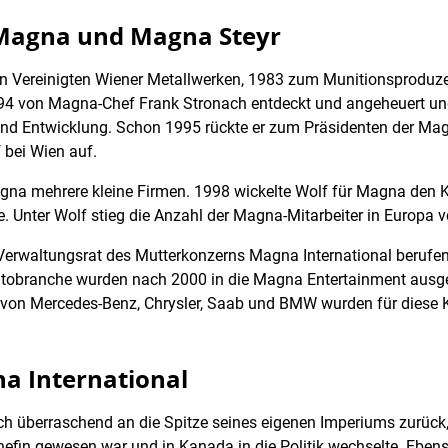
 Magna und Magna Steyr
n Vereinigten Wiener Metallwerken, 1983 zum Munitionsproduze
94 von Magna-Chef Frank Stronach entdeckt und angeheuert und l
und Entwicklung. Schon 1995 rückte er zum Präsidenten der Ma
 bei Wien auf.
na mehrere kleine Firmen. 1998 wickelte Wolf für Magna den Ka
Unter Wolf stieg die Anzahl der Magna-Mitarbeiter in Europa v
erwaltungsrat des Mutterkonzerns Magna International berufen.
utobranche wurden nach 2000 in die Magna Entertainment ausgeg
 von Mercedes-Benz, Chrysler, Saab und BMW wurden für diese 
na International
h überraschend an die Spitze seines eigenen Imperiums zurück, a
hefin gewesen war und in Kanada in die Politik wechselte. Eben