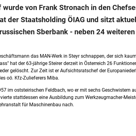
lf wurde von Frank Stronach in den Chefs
t der Staatsholding ÖIAG und sitzt aktuel
 russischen Sberbank - neben 24 weiteren
n Geschäftsmann das MAN-Werk in Steyr schnappen, der sich kaum 
ss" hat der 63-jährige Steirer derzeit in Österreich 26 Funktion
er gelöscht. Zur Zeit ist er Aufsichtsratschef der Europaniede
es oö. Kfz-Zulieferers Miba.
57 im oststeirischen Feldbach, wo er mit sechs Geschwistern a
ierte stattdessen eine Ausbildung zum Werkzeugmacher-Meister 
ehranstalt für Maschinenbau nach.