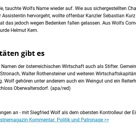
e, tauchte Wolfs Name wieder auf. Wie aus sichergestellten Ch
ssistentin hervorgeht, wollte offenbar Kanzler Sebastian Kur
at das jedoch wegen Bedenken fallen gelassen. Aus Wolfs Come
wurde Helmut Kern.
täten gibt es
n Namen der österreichischen Wirtschaft auch als Stifter. Geme
tronach, Walter Rothensteiner und weiteren Wirtschaftskapitän
. Wolf gehören unter anderem auch ein Weingut und ein Reiterho
hloss Oberwaltersdorf. (apa/red)
gen an - mit Siegfried Wolf als dem obersten Kontrolleur der E
striemagazin Kommentar: Politik und Patronage >>