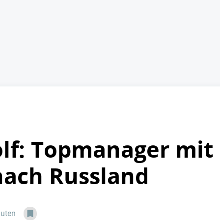
olf: Topmanager mit
nach Russland
nuten