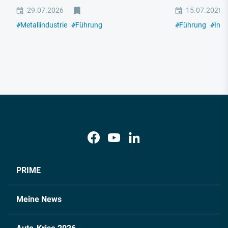
29.07.2026
15.07.2026
#
Metallindustrie
#
Führung
#
Führung
#
Indu
PRIME
Meine News