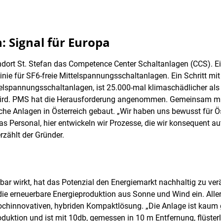
: Signal für Europa
ndort St. Stefan das Competence Center Schaltanlagen (CCS). E
linie für SF6-freie Mittelspannungsschaltanlagen. Ein Schritt mi
telspannungsschaltanlagen, ist 25.000-mal klimaschädlicher als
 wird. PMS hat die Herausforderung angenommen. Gemeinsam mi
he Anlagen in Österreich gebaut. „Wir haben uns bewusst für Ös
das Personal, hier entwickeln wir Prozesse, die wir konsequent a
rzählt der Gründer.
nbar wirkt, hat das Potenzial den Energiemarkt nachhaltig zu v
 die erneuerbare Energieproduktion aus Sonne und Wind ein. Alle
ochinnovativen, hybriden Kompaktlösung. „Die Anlage ist kaum g
oduktion und ist mit 10db, gemessen in 10 m Entfernung, flüsterl