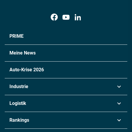
PRIME
Meine News
Auto-Krise 2026
Industrie
Automobil
Logistik
Maschinenbau
Transport & Spedition
Rankings
Chemie
Lieferketten
Industrie & Produktion