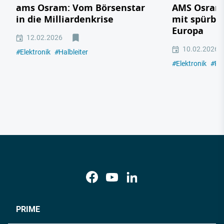
ams Osram: Vom Börsenstar
AMS Osram
in die Milliardenkrise
mit spürba
Europa
12.02.2026
10.02.2026
#
Elektronik
#
Halbleiter
#
Elektronik
#
Pe
PRIME