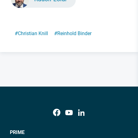
#
Christian Knill
#
Reinhold Binder
PRIME