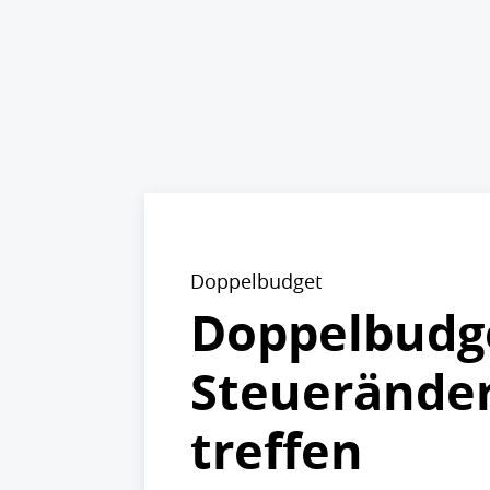
Doppelbudget
Doppelbudge
Steuerände
treffen