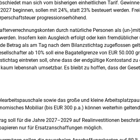
bschiedet man sich vom bisherigen einheitlichen Tarif. Gewinne 
2027 beginnen, sollen mit 24%, statt 23% besteuert werden. Fre
Körperschaftsteuer progressionserhöhend.
fterverrechnungskonten durch natürliche Personen als (un-)mitt
rden. Insofern kein Ausgleich erfolgt oder kein fremdüblicher 
nde Betrag als am Tag nach dem Bilanzstichtag zugeflossen gelt
e Gesellschafter ab 10% soll eine Bagatellgrenze von EUR 50.000 g
tichtag eintreten soll, ohne dass der endgültige Kontostand zu
xis kaum lebensnah umsetzbar. Es bleibt zu hoffen, dass der Ges
earbeitspauschale sowie das große und kleine Arbeitsplatzpausc
nomisches Mobiliar (bis EUR 300 p.a.) können weiterhin gelte
trag soll für die Jahre 2027–2029 auf Realinvestitionen beschrä
papieren nur für Ersatzanschaffungen möglich.