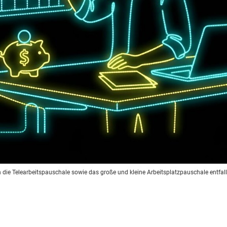
die Telearbeitspauschale sowie das große und kleine Arbeitsplatzpauschale entfal