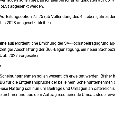
vermögen sollen die pauschalen Anschaffungskosten auf 80 % 
oESt abgesenkt werden.
Aufteilungsoption 75:25 (ab Vollendung des 4. Lebensjahres des
 bis 2028 ausgesetzt bleiben.
eine außerordentliche Erhöhung der SV‑Höchstbeitragsgrundlag
hzeitiger Abschaffung der Ü60‑Begünstigung, ein neuer Sachbezu
 % ab 2027 vorgesehen.
n
heinunternehmen sollen wesentlich erweitert werden. Bisher 
G für die Entgeltansprüche der bei einem Scheinunternehmen
Diese Haftung soll nun um Beiträge und Umlagen an österreichi
eitnehmer und aus dem Auftrag resultierende Umsatzsteuer erwe