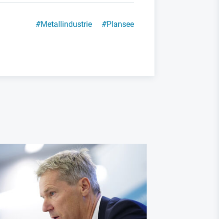
#
Metallindustrie
#
Plansee
Thyssenkrupp
Stahlindustri
Stahlindu
Geopoliti