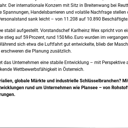
r. Der internationale Konzern mit Sitz in Breitenwang bei Reutt
 Spannungen, Handelsbarrieren und volatile Nachfrage stellen d
ersonalstand sank leicht – von 11.208 auf 10.890 Beschäftigte
e stabil aufgestellt. Vorstandschef Karlheinz Wex spricht von e
ote stieg auf 59 Prozent, rund 150 Mio. Euro wurden im vergangen
Während sich etwa die Luftfahrt gut entwickelte, blieb der Mas
n erschweren die Planung zusätzlich.
et das Unternehmen eine stabile Entwicklung – mit Perspektive 
ende Wettbewerbsfähigkeit in Österreich.
ialien, globale Märkte und industrielle Schlüsselbranchen? M
ntwicklungen rund um Unternehmen wie Plansee – von Rohstoff
erungen.