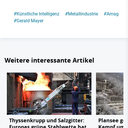
#
Künstliche Intelligenz
#
Metallindustrie
#
Amag
#
Gerald Mayer
Weitere interessante Artikel
Thyssenkrupp und Salzgitter:
Plansee geg
Europas grüne Stahlwette hat
Kampf um e