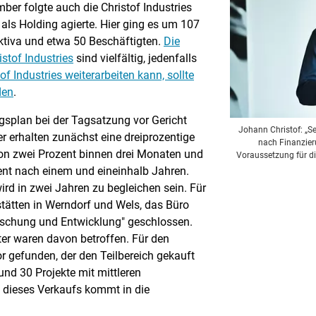
ber folgte auch die Christof Industries
als Holding agierte. Hier ging es um 107
Aktiva und etwa 50 Beschäftigten.
Die
istof Industries
sind vielfältig, jedenfalls
of Industries weiterarbeiten kann, sollte
den
.
splan bei der Tagsatzung vor Gericht
Johann Christof: „S
 erhalten zunächst eine dreiprozentige
nach Finanzier
von zwei Prozent binnen drei Monaten und
Voraussetzung für die
zent nach einem und eineinhalb Jahren.
wird in zwei Jahren zu begleichen sein. Für
stätten in Werndorf und Wels, das Büro
orschung und Entwicklung" geschlossen.
ter waren davon betroffen. Für den
r gefunden, der den Teilbereich gekauft
und 30 Projekte mit mittleren
 dieses Verkaufs kommt in die