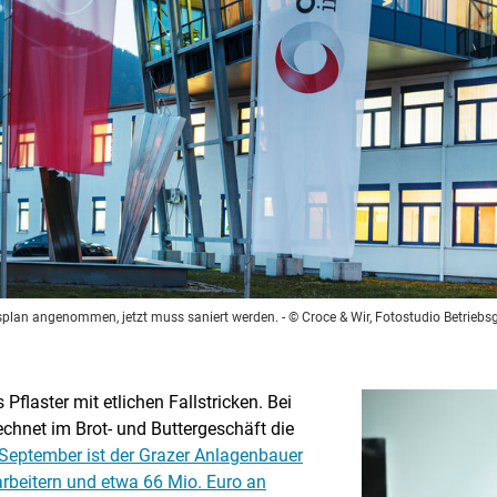
ngsplan angenommen, jetzt muss saniert werden.
- © Croce & Wir, Fotostudio Betrie
Pflaster mit etlichen Fallstricken. Bei
echnet im Brot- und Buttergeschäft die
September ist der Grazer Anlagenbauer
tarbeitern und etwa 66 Mio. Euro an