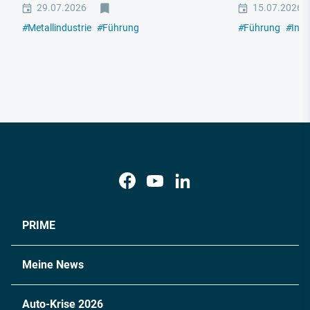
29.07.2026
15.07.2026
#
Metallindustrie
#
Führung
#
Führung
#
Indu
PRIME
Meine News
Auto-Krise 2026