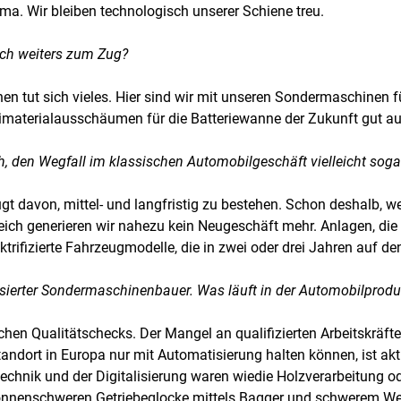
ema. Wir bleiben technologisch unserer Schiene treu.
ich weiters zum Zug?
en tut sich vieles. Hier sind wir mit unseren Sondermaschinen f
materialausschäumen für die Batteriewanne der Zukunft gut auf
lich, den Wegfall im klassischen Automobilgeschäft vielleicht s
gt davon, mittel- und langfristig zu bestehen. Schon deshalb, we
ich generieren wir nahezu kein Neugeschäft mehr. Anlagen, die w
ektrifizierte Fahrzeugmodelle, die in zwei oder drei Jahren auf 
alisierter Sondermaschinenbauer. Was läuft in der Automobilprod
chen Qualitätschecks. Der Mangel an qualifizierten Arbeitskräften
ndort in Europa nur mit Automatisierung halten können, ist aktu
echnik und der Digitalisierung waren wiedie Holzverarbeitung o
 tonnenschweren Getriebeglocke mittels Bagger und schwerem We