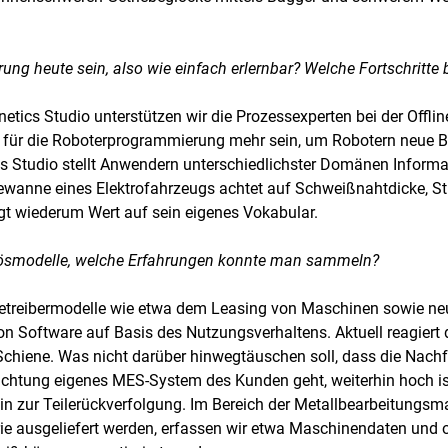
ung heute sein, also wie einfach erlernbar? Welche Fortschritte
netics Studio unterstützen wir die Prozessexperten bei der Off
 für die Roboterprogrammierung mehr sein, um Robotern neue 
s Studio stellt Anwendern unterschiedlichster Domänen Informat
iewanne eines Elektrofahrzeugs achtet auf Schweißnahtdicke, St
egt wiederum Wert auf sein eigenes Vokabular.
 Erlösmodelle, welche Erfahrungen konnte man sammeln?
e Betreibermodelle wie etwa dem Leasing von Maschinen sowie n
 Software auf Basis des Nutzungsverhaltens. Aktuell reagiert d
Schiene. Was nicht darüber hinwegtäuschen soll, dass die Nachf
ichtung eigenes MES-System des Kunden geht, weiterhin hoch i
in zur Teilerückverfolgung. Im Bereich der Metallbearbeitungsma
rie ausgeliefert werden, erfassen wir etwa Maschinendaten und 