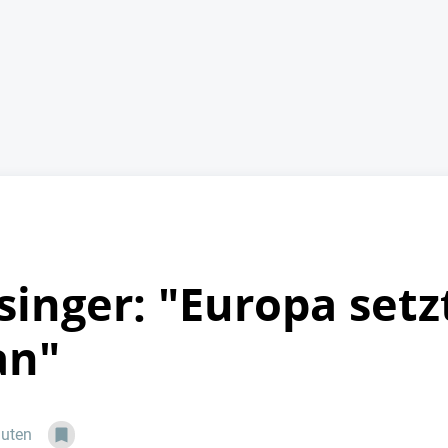
singer: "Europa setz
an"
nuten