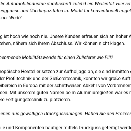
die Automobilindustrie durchschritt zuletzt ein Wellental: Hier 
alengpässe und Überkapazitäten im Markt für konventionell ange
ener Werk?
 ist hoch wie noch nie. Unsere Kunden erfreuen sich an hoher Au
ehen, nähern sich ihrem Abschluss. Wir können nicht klagen.
nehmende Mobilitätswende für einen Zulieferer wie Fill?
opäische Hersteller setzen zur Aufholjagd an, sie sind inmitten 
r Profiltechnik und der Gießereitechnik, konnten wir große Auft
bereich in Europa mit der schrittweisen Abkehr von Verbrennern
ssen. Mit unserem guten Namen beim Aluminiumgießen war es mö
ere Fertigungstechnik zu platzieren.
rien aus gewaltigen Druckgussanlagen. Haben Sie den Prozess 
ile und Komponenten häufiger mittels Druckguss gefertigt wer