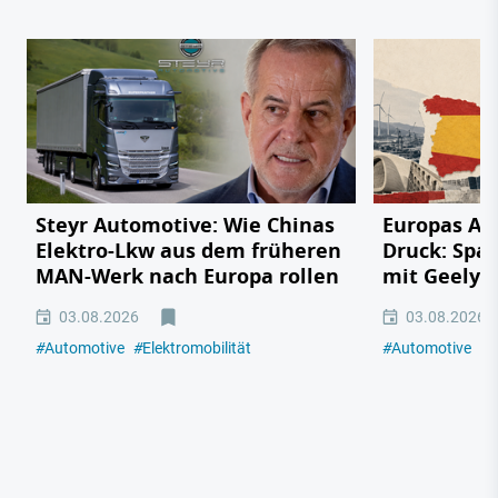
Steyr Automotive: Wie Chinas
Europas Au
Elektro-Lkw aus dem früheren
Druck: Span
MAN-Werk nach Europa rollen
mit Geely,
03.08.2026
03.08.2026
#
Automotive
#
Elektromobilität
#
Automotive
#
E