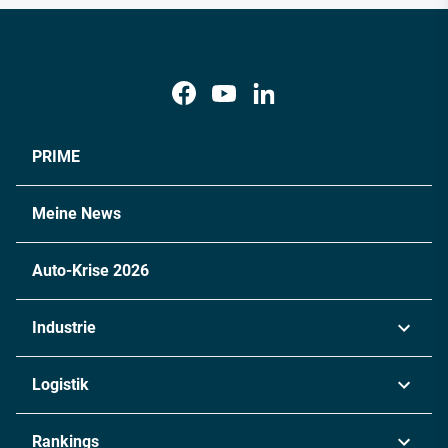
PRIME
Meine News
Auto-Krise 2026
Industrie
Automobil
Logistik
Maschinenbau
Transport & Spedition
Rankings
Chemie