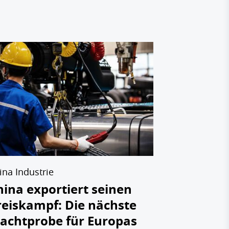
Humanoide R
Humanoid
China ren
Europa s
Anschlus
28.07.2026
ina Industrie
hina exportiert seinen
reiskampf: Die nächste
achtprobe für Europas