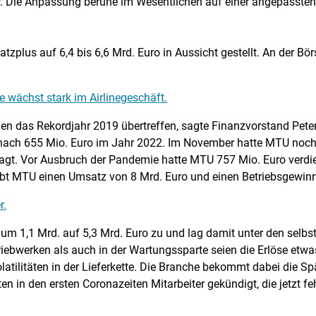
. Die Anpassung beruhe im Wesentlichen auf einer angepasste
lus auf 6,4 bis 6,6 Mrd. Euro in Aussicht gestellt. An der Bör
 wächst stark im Airlinegeschäft.
 das Rekordjahr 2019 übertreffen, sagte Finanzvorstand Peter 
, nach 655 Mio. Euro im Jahr 2022. Im November hatte MTU noc
gt. Vor Ausbruch der Pandemie hatte MTU 757 Mio. Euro verdient
trebt MTU einen Umsatz von 8 Mrd. Euro und einen Betriebsgewin
r.
m 1,1 Mrd. auf 5,3 Mrd. Euro zu und lag damit unter den selbst 
iebwerken als auch in der Wartungssparte seien die Erlöse etwa
atilitäten in der Lieferkette. Die Branche bekommt dabei die S
n in den ersten Coronazeiten Mitarbeiter gekündigt, die jetzt fe