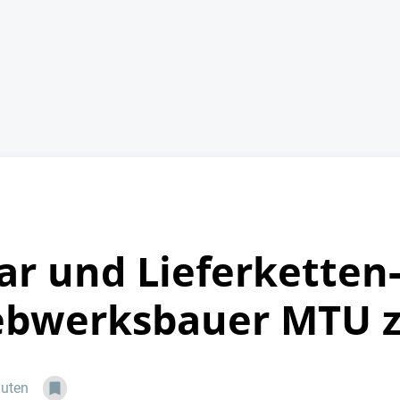
lar und Lieferkette
ebwerksbauer MTU z
nuten