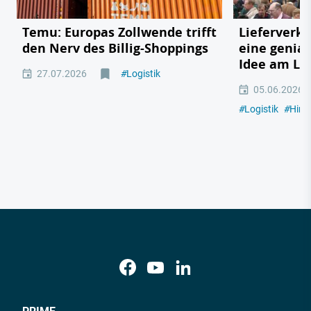
Temu: Europas Zollwende trifft
Lieferverk
den Nerv des Billig-Shoppings
eine genia
Idee am Lk
27.07.2026
#
Logistik
05.06.2026
#
Logistik
#
Hint