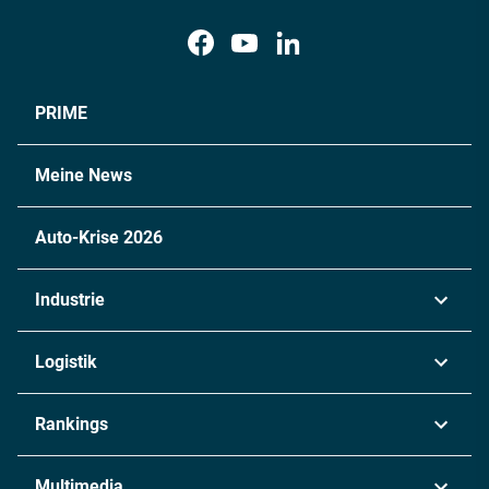
PRIME
Meine News
Auto-Krise 2026
Industrie
Automobil
Logistik
Maschinenbau
Transport & Spedition
Rankings
Chemie
Lieferketten
Industrie & Produktion
Metall
Multimedia