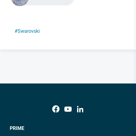
#
Swarovski
PRIME