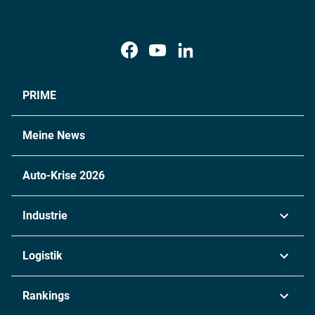
PRIME
Meine News
Auto-Krise 2026
Industrie
Automobil
Logistik
Maschinenbau
Transport & Spedition
Rankings
Chemie
Lieferketten