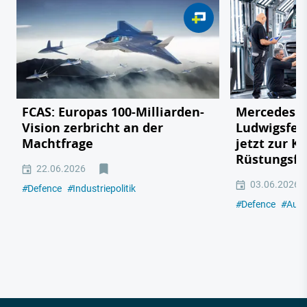
FCAS: Europas 100-Milliarden-
Mercedes v
Vision zerbricht an der
Ludwigsfel
Machtfrage
jetzt zur K
Rüstungsfa
22.06.2026
03.06.2026
#
Defence
#
Industriepolitik
#
Defence
#
Auto