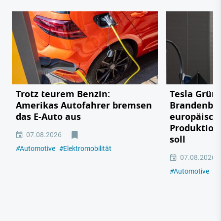
Trotz teurem Benzin:
Tesla Grün
Amerikas Autofahrer bremsen
Brandenbu
das E-Auto aus
europäisch
Produktion
07.08.2026
soll
#
Automotive
#
Elektromobilität
07.08.2026
#
Automotive
#
E