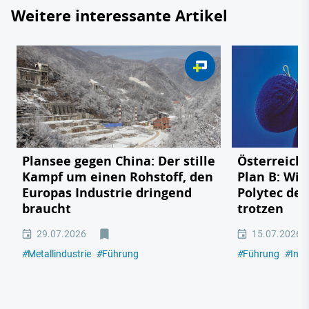
Weitere interessante Artikel
Plansee gegen China: Der stille
Österreichs
Kampf um einen Rohstoff, den
Plan B: Wie
Europas Industrie dringend
Polytec de
braucht
trotzen
29.07.2026
15.07.2026
#
Metallindustrie
#
Führung
#
Führung
#
Indu