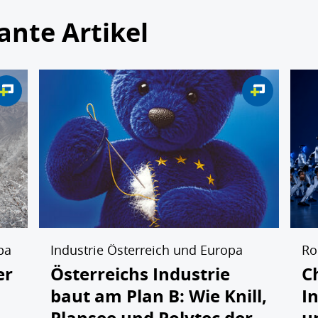
ante Artikel
pa
Industrie Österreich und Europa
Ro
er
Österreichs Industrie
C
baut am Plan B: Wie Knill,
I
Plansee und Polytec der
u