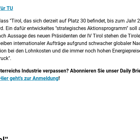
für TU
dass "Tirol, das sich derzeit auf Platz 30 befindet, bis zum Jah
d. Ein dafür entwickeltes "strategisches Aktionsprogramm" soll a
ach Aussage des neuen Präsidenten der IV Tirol stehen die Tirol
iben internationaler Aufträge aufgrund schwacher globaler Nach
ion bei den Lohnkosten und die immer noch hohen Energiepreise 
ruck".
erreichs Industrie verpassen? Abonnieren Sie unser Daily Brief
Hier geht’s zur Anmeldung
!
ol"