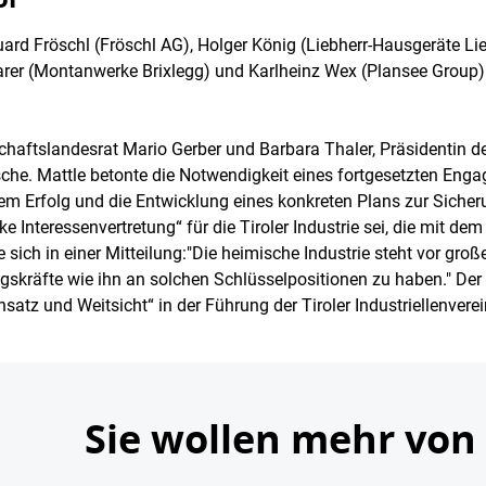
d Fröschl (Fröschl AG), Holger König (Liebherr-Hausgeräte Li
rer (Montanwerke Brixlegg) und Karlheinz Wex (Plansee Group) 
aftslandesrat Mario Gerber und Barbara Thaler, Präsidentin de
che. Mattle betonte die Notwendigkeit eines fortgesetzten Eng
 Erfolg und die Entwicklung eines konkreten Plans zur Sicher
ke Interessenvertretung“ für die Tiroler Industrie sei, die mit de
 sich in einer Mitteilung:"Die heimische Industrie steht vor gr
ngskräfte wie ihn an solchen Schlüsselpositionen zu haben." De
atz und Weitsicht“ in der Führung der Tiroler Industriellenvere
Sie wollen mehr von