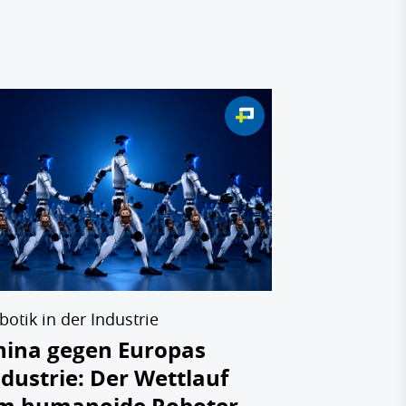
Baumanager-R
Top-100 
2026: Di
von Macht
Bauwirts
08.07.2026
botik in der Industrie
hina gegen Europas
ndustrie: Der Wettlauf
m humanoide Roboter