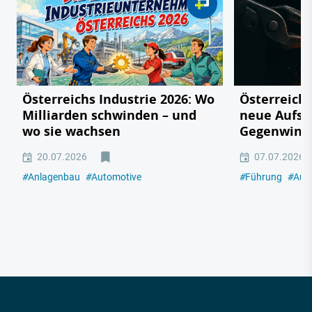
Österreichs Industrie 2026: Wo
Österreichs
Milliarden schwinden – und
neue Aufsc
wo sie wachsen
Gegenwind
20.07.2026
07.07.2026
#
Anlagenbau
#
Automotive
#
Führung
#
Aut