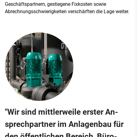
Geschäftspartnern, gestiegene Fixkosten sowie
Abrechnungsschwierigkeiten verschärften die Lage weiter.
"Wir sind mitt­ler­wei­le ers­ter An­
sprech­part­ner im An­la­gen­bau für
den öf­fent­li­chen Be­reich, Bü­ro­