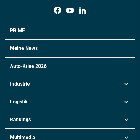
PRIME
Meine News
Auto-Krise 2026
Industrie
Automobil
Logistik
Maschinenbau
Transport & Spedition
Rankings
Chemie
Lieferketten
Industrie & Produktion
Metall
Multimedia