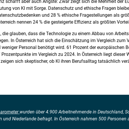
ienz schafft aber auch Ängste: Zwar zeigt sich die Mehrheit der 
ung von KI mit Sorge. Datenschutz und ethische Fragen bleibe
atenschutzbedenken und 28 % ethische Fragestellungen als größt
erreich nennen 24 % die gesteigerte Effizienz als größten Vortei
, die glauben, dass die Technologie zu einem Abbau von Arbeits
egen. In Österreich hat sich die Einschätzung im Vergleich zum V
 weniger Personal benötigt wird. 61 Prozent der europäischen B
f Prozentpunkte im Vergleich zu 2024. In Österreich liegt dieser
eigen sich skeptischer, ob KI ihren Berufsalltag tatsächlich ver
Barometer
wurden über 4.900 Arbeitnehmende in Deutschland, Sch
ien und Niederlande befragt. In Österreich nahmen 500 Personen a