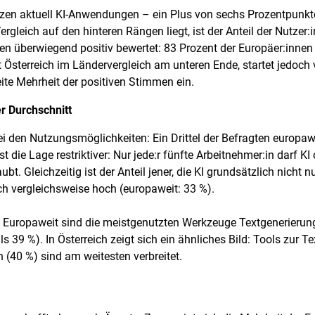
utzen aktuell KI-Anwendungen – ein Plus von sechs Prozentpun
rgleich auf den hinteren Rängen liegt, ist der Anteil der Nutzer
en überwiegend positiv bewertet: 83 Prozent der Europäer:innen
t Österreich im Ländervergleich am unteren Ende, startet jedo
reite Mehrheit der positiven Stimmen ein.
er Durchschnitt
ei den Nutzungsmöglichkeiten: Ein Drittel der Befragten europawe
st die Lage restriktiver: Nur jede:r fünfte Arbeitnehmer:in darf 
bt. Gleichzeitig ist der Anteil jener, die KI grundsätzlich nicht 
eich vergleichsweise hoch (europaweit: 33 %).
t? Europaweit sind die meistgenutzten Werkzeuge Textgenerierun
 39 %). In Österreich zeigt sich ein ähnliches Bild: Tools zur T
(40 %) sind am weitesten verbreitet.