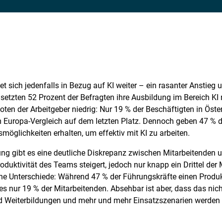
et sich jedenfalls in Bezug auf KI weiter – ein rasanter Anstie
etzten 52 Prozent der Befragten ihre Ausbildung im Bereich KI nic
en der Arbeitgeber niedrig: Nur 19 % der Beschäftigten in Öste
m Europa-Vergleich auf dem letzten Platz. Dennoch geben 47 % d
öglichkeiten erhalten, um effektiv mit KI zu arbeiten.
rung gibt es eine deutliche Diskrepanz zwischen Mitarbeitenden
duktivität des Teams steigert, jedoch nur knapp ein Drittel de
iche Unterschiede: Während 47 % der Führungskräfte einen Produk
s nur 19 % der Mitarbeitenden. Absehbar ist aber, dass das nicht
 Weiterbildungen und mehr und mehr Einsatzszenarien werden d