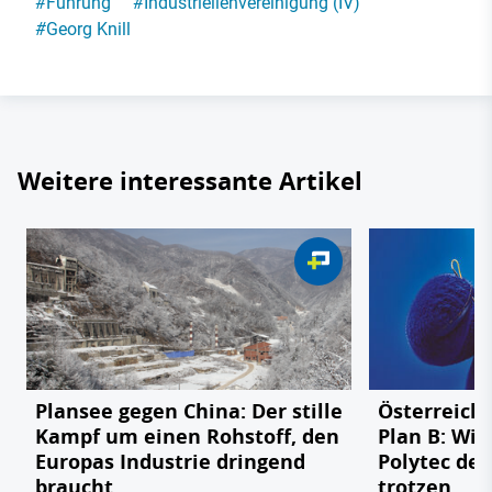
#
Führung
#
Industriellenvereinigung (IV)
#
Georg Knill
Weitere interessante Artikel
Plansee gegen China: Der stille
Österreichs
Kampf um einen Rohstoff, den
Plan B: Wie
Europas Industrie dringend
Polytec de
braucht
trotzen