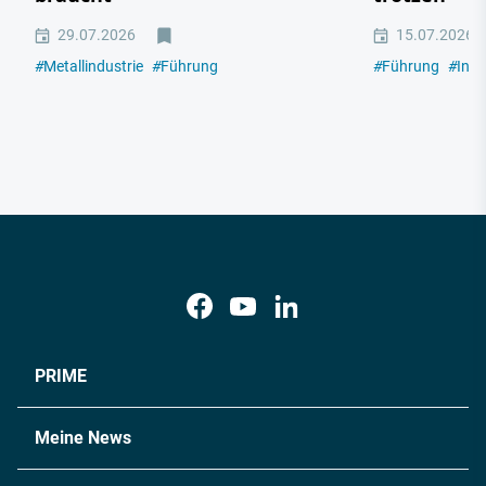
29.07.2026
15.07.2026
#
Metallindustrie
#
Führung
#
Führung
#
Indu
PRIME
Meine News