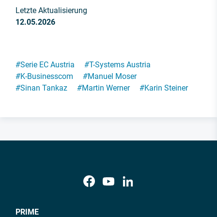
Letzte Aktualisierung
12.05.2026
#
Serie EC Austria
#
T-Systems Austria
#
K-Businesscom
#
Manuel Moser
#
Sinan Tankaz
#
Martin Werner
#
Karin Steiner
PRIME