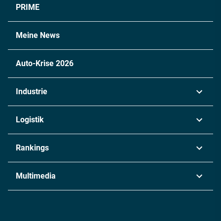
PRIME
Meine News
Auto-Krise 2026
Industrie
Automobil
Logistik
Maschinenbau
Transport & Spedition
Rankings
Chemie
Lieferketten
Industrie & Produktion
Metall
Multimedia
Logistik & Transport
Energie
Podcasts
Management & Leadership
Rüstung
INDUSTRIEMAGAZIN TV: Alle Folgen