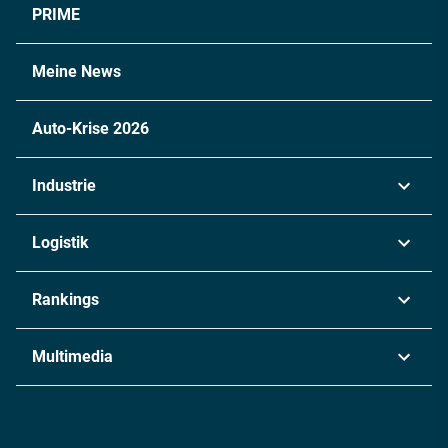
PRIME
Meine News
Auto-Krise 2026
Industrie
Automobil
Logistik
Maschinenbau
Transport & Spedition
Rankings
Chemie
Lieferketten
Industrie & Produktion
Metall
Multimedia
Logistik & Transport
Energie
Podcasts
Management & Leadership
Rüstung
INDUSTRIEMAGAZIN TV: Alle Folgen