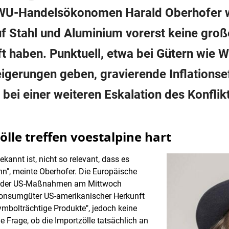
 WU-Handelsökonomen Harald Oberhofer w
uf Stahl und Aluminium vorerst keine gro
ft haben. Punktuell, etwa bei Gütern wie 
eigerungen geben, gravierende Inflationse
bei einer weiteren Eskalation des Konflik
lle treffen voestalpine hart
ekannt ist, nicht so relevant, dass es
nn", meinte Oberhofer. Die Europäische
en der US-Maßnahmen am Mittwoch
 Konsumgüter US-amerikanischer Herkunft
symbolträchtige Produkte", jedoch keine
ie Frage, ob die Importzölle tatsächlich an