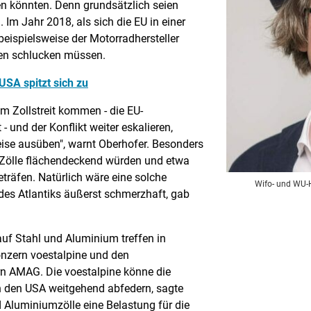
 könnten. Denn grundsätzlich seien
 Im Jahr 2018, als sich die EU in einer
beispielsweise der Motorradhersteller
ten schlucken müssen.
USA spitzt sich zu
 im Zollstreit kommen - die EU-
 und der Konflikt weiter eskalieren,
eise ausüben", warnt Oberhofer. Besonders
 Zölle flächendeckend würden und etwa
träfen. Natürlich wäre eine solche
Wifo- und WU-
des Atlantiks äußerst schmerzhaft, gab
 auf Stahl und Aluminium treffen in
onzern voestalpine und den
n AMAG. Die voestalpine könne die
n den USA weitgehend abfedern, sagte
d Aluminiumzölle eine Belastung für die