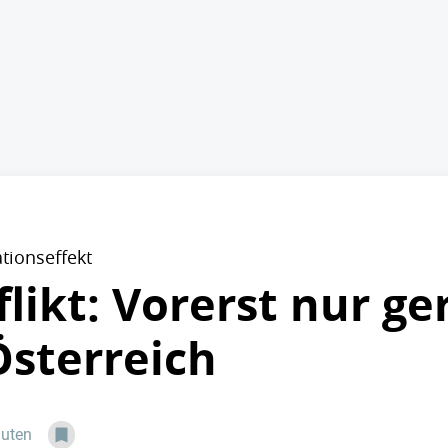
ationseffekt
likt: Vorerst nur ge
Österreich
nuten