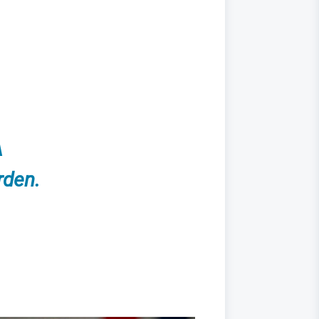
A
rden.