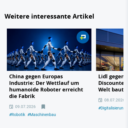
Weitere interessante Artikel
China gegen Europas
Lidl gegen
Industrie: Der Wettlauf um
Discounter 
humanoide Roboter erreicht
Welt baut
die Fabrik
08.07.2026
09.07.2026
#
Digitalisierung
#
Robotik
#
Maschinenbau