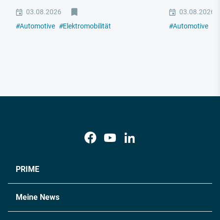
03.08.2026
03.08.2026
#
Automotive
#
Elektromobilität
#
Automotive
#
E
PRIME
Meine News