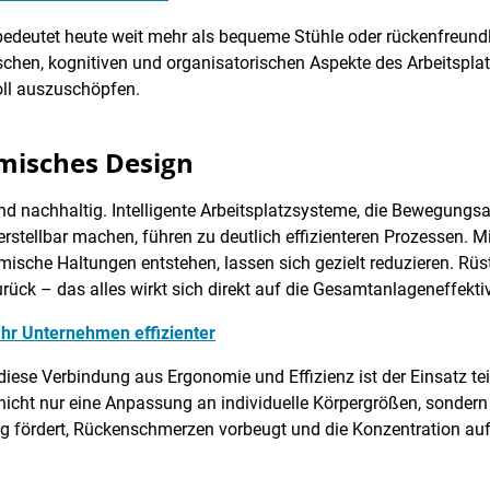
edeutet heute weit mehr als bequeme Stühle oder rückenfreund
schen, kognitiven und organisatorischen Aspekte des Arbeitspla
oll auszuschöpfen.
omisches Design
d nachhaltig. Intelligente Arbeitsplatzsysteme, die Bewegungs
rstellbar machen, führen zu deutlich effizienteren Prozessen. Mi
sche Haltungen entstehen, lassen sich gezielt reduzieren. Rüst-
urück – das alles wirkt sich direkt auf die Gesamtanlageneffektiv
 Ihr Unternehmen effizienter
diese Verbindung aus Ergonomie und Effizienz ist der Einsatz te
nicht nur eine Anpassung an individuelle Körpergrößen, sonder
 fördert, Rückenschmerzen vorbeugt und die Konzentration aufr