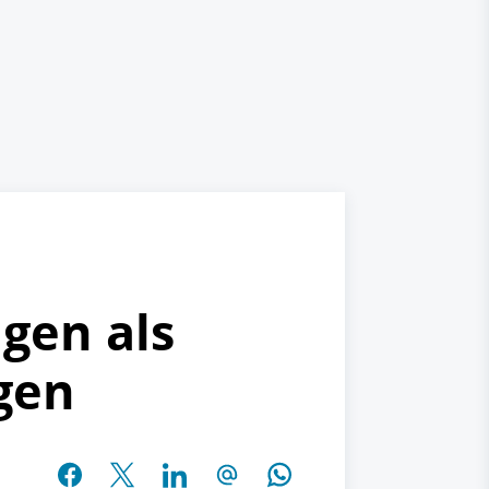
gen als
gen