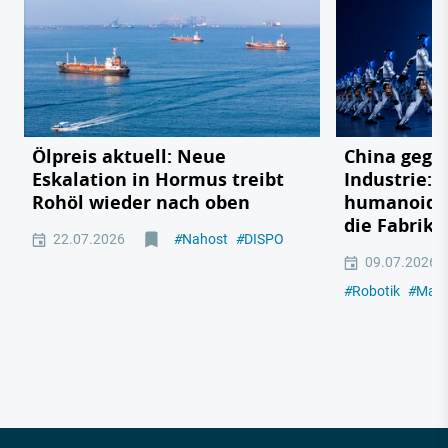
Ölpreis aktuell: Neue
China gege
Eskalation in Hormus treibt
Industrie: 
Rohöl wieder nach oben
humanoide 
die Fabrik
22.07.2026
#
Nahost
#
DISPO
09.07.2026
#
Robotik
#
Masc