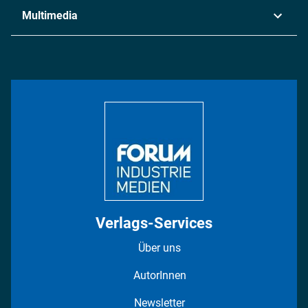
Industrie & Produktion
Metall
Multimedia
Logistik & Transport
Energie
Podcasts
Management & Leadership
Rüstung
INDUSTRIEMAGAZIN TV: Alle Folgen
Bildung
DISPO Videos
Regionen
Fotostrecken
Verlags-Services
Über uns
AutorInnen
Newsletter