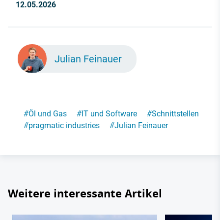
12.05.2026
Julian Feinauer
#
Öl und Gas
#
IT und Software
#
Schnittstellen
#
pragmatic industries
#
Julian Feinauer
Weitere interessante Artikel