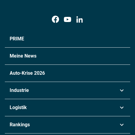
PRIME
Meine News
Auto-Krise 2026
Industrie
Automobil
Logistik
Maschinenbau
Transport & Spedition
Rankings
Chemie
Lieferketten