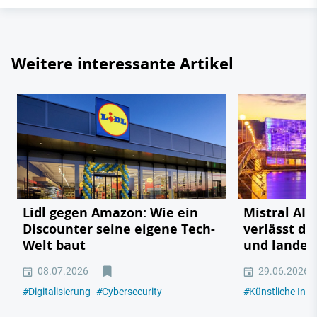
Weitere interessante Artikel
Lidl gegen Amazon: Wie ein
Mistral AI:
Discounter seine eigene Tech-
verlässt da
Welt baut
und landet 
08.07.2026
29.06.2026
#
Digitalisierung
#
Cybersecurity
#
Künstliche Intel